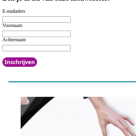
E-mailadres
Voornaam
Achternaam
Inschrijven
Deze webs