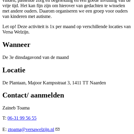
vinden, passende zorg en begeleiding en een goede invulling van de
vrije tijd. Het kan fijn zijn om hierover van gedachten te wisselen
met andere ouders. Daarom organiseren we een groep voor ouders
van kinderen met autisme.
Let op! Deze activiteit is 1x per maand op verschillende locaties van
Versa Welzijn.
Wanneer
De 3e dinsdagavond van de maand
Locatie
De Plantaan, Majoor Kampsstraat 3, 1411 TT Naarden
Contact/ aanmelden
Zaineb Toama
T:
06-31 99 56 55
E:
ztoama@versawelzijn.nl