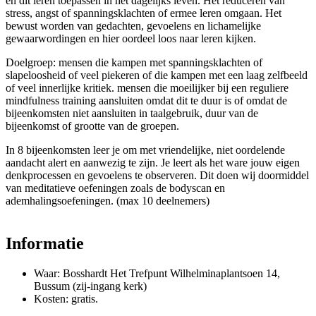
en dit leren toepassen in het dagelijks leven. Het reduceren van
stress, angst of spanningsklachten of ermee leren omgaan. Het
bewust worden van gedachten, gevoelens en lichamelijke
gewaarwordingen en hier oordeel loos naar leren kijken.
Doelgroep: mensen die kampen met spanningsklachten of
slapeloosheid of veel piekeren of die kampen met een laag zelfbeeld
of veel innerlijke kritiek. mensen die moeilijker bij een reguliere
mindfulness training aansluiten omdat dit te duur is of omdat de
bijeenkomsten niet aansluiten in taalgebruik, duur van de
bijeenkomst of grootte van de groepen.
In 8 bijeenkomsten leer je om met vriendelijke, niet oordelende
aandacht alert en aanwezig te zijn. Je leert als het ware jouw eigen
denkprocessen en gevoelens te observeren. Dit doen wij doormiddel
van meditatieve oefeningen zoals de bodyscan en
ademhalingsoefeningen. (max 10 deelnemers)
Informatie
Waar: Bosshardt Het Trefpunt Wilhelminaplantsoen 14,
Bussum (zij-ingang kerk)
Kosten: gratis.