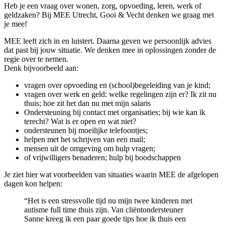
Heb je een vraag over wonen, zorg, opvoeding, leren, werk of
geldzaken? Bij MEE Utrecht, Gooi & Vecht denken we graag met
je mee!
MEE leeft zich in en luistert. Daarna geven we persoonlijk advies
dat past bij jouw situatie. We denken mee in oplossingen zonder de
regie over te nemen.
Denk bijvoorbeeld aan:
vragen over opvoeding en (school)begeleiding van je kind;
vragen over werk en geld: welke regelingen zijn er? Ik zit nu
thuis; hoe zit het dan nu met mijn salaris
Ondersteuning bij contact met organisaties; bij wie kan ik
terecht? Wat is er open en wat niet?
ondersteunen bij moeilijke telefoontjes;
helpen met het schrijven van een mail;
mensen uit de omgeving om hulp vragen;
of vrijwilligers benaderen; hulp bij boodschappen
Je ziet hier wat voorbeelden van situaties waarin MEE de afgelopen
dagen kon helpen:
“Het is een stressvolle tijd nu mijn twee kinderen met
autisme full time thuis zijn. Van cliëntondersteuner
Sanne kreeg ik een paar goede tips hoe ik thuis een