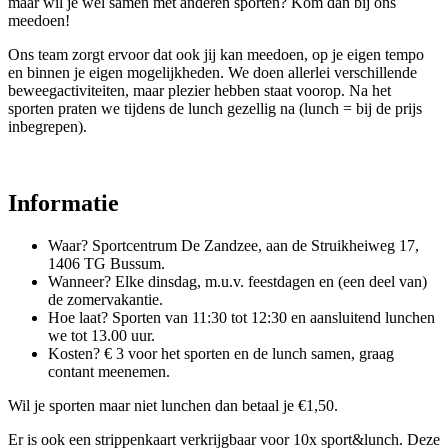
maar wil je wel samen met anderen sporten? Kom dan bij ons
meedoen!
Ons team zorgt ervoor dat ook jij kan meedoen, op je eigen tempo
en binnen je eigen mogelijkheden. We doen allerlei verschillende
beweegactiviteiten, maar plezier hebben staat voorop. Na het
sporten praten we tijdens de lunch gezellig na (lunch = bij de prijs
inbegrepen).
Informatie
Waar? Sportcentrum De Zandzee, aan de Struikheiweg 17,
1406 TG Bussum.
Wanneer? Elke dinsdag, m.u.v. feestdagen en (een deel van)
de zomervakantie.
Hoe laat? Sporten van 11:30 tot 12:30 en aansluitend lunchen
we tot 13.00 uur.
Kosten? € 3 voor het sporten en de lunch samen, graag
contant meenemen.
Wil je sporten maar niet lunchen dan betaal je €1,50.
Er is ook een strippenkaart verkrijgbaar voor 10x sport&lunch. Deze