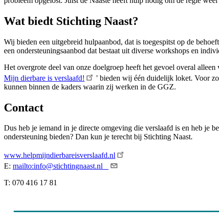
probleem opgelost. Juist de Naaste heeft hulp nodig om de regie weer 
Wat biedt Stichting Naast?
Wij bieden een uitgebreid hulpaanbod, dat is toegespitst op de behoe
een ondersteuningsaanbod dat bestaat uit diverse workshops en indivi
Het overgrote deel van onze doelgroep heeft het gevoel overal alleen 
Mijn dierbare is verslaafd!
' bieden wij één duidelijk loket. Voor z
kunnen binnen de kaders waarin zij werken in de GGZ.
Contact
Dus heb je iemand in je directe omgeving die verslaafd is en heb je b
ondersteuning bieden? Dan kun je terecht bij Stichting Naast.
www.helpmijndierbareisverslaafd.nl
E:
mailto:info@stichtingnaast.nl
T: 070 416 17 81