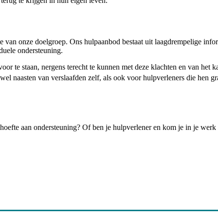
terug te krijgen in hun eigen leven.
fte van onze doelgroep. Ons hulpaanbod bestaat uit laagdrempelige inf
duele ondersteuning.
voor te staan, nergens terecht te kunnen met deze klachten en van het k
owel naasten van verslaafden zelf, als ook voor hulpverleners die hen gr
ehoefte aan ondersteuning? Of ben je hulpverlener en kom je in je werk